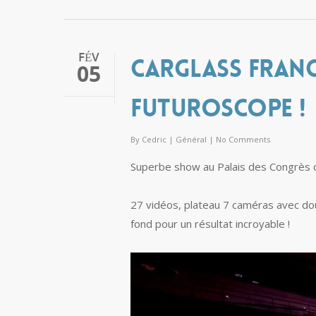
FÉV
Carglass Fran
05
Futuroscope !
By
Cedric
|
Général
|
No Comments
Superbe show au Palais des Congrès d
27 vidéos, plateau 7 caméras avec doub
fond pour un résultat incroyable !