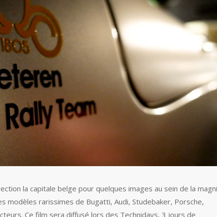
rection la capitale belge pour quelques images au sein de la magn
 des modèles rarissimes de Bugatti, Audi, Studebaker, Porsche,
eurs. Ce film sera diffusé lors des Technidays, 3 jours de