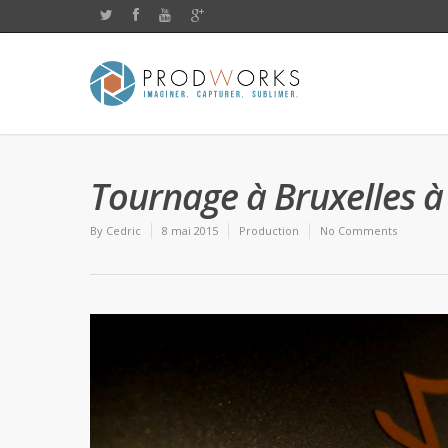
Tournage à Bruxelles à 
By
Cedric
8 mai 2015
Production
No Comments